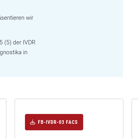
sentieren wir
5 (5) der IVDR
agnostika in
FB-IVDR-03 FACS