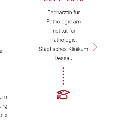
Fachärztin für
Pathologie am
Institut für
4
Pathologie,
Städtisches Klinikum
ur
Weite
Dessau
Fac
Pat
I
Pa
kum
Univer
ung
Magd
olle
Leitun
Albe